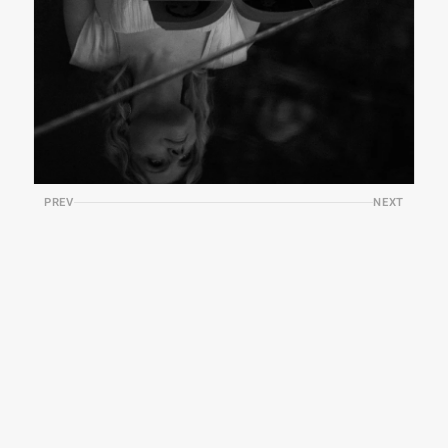
PREV
NEXT
Where
Light
Begins
S
h
e
l
o
o
k
e
d
u
p
w
a
r
d
—
n
o
t
i
n
s
e
a
r
c
h
o
f
a
n
s
w
e
r
s
,
b
u
t
t
o
w
a
r
d
t
h
e
l
i
g
h
t
t
h
a
t
g
a
v
e
s
h
a
p
e
t
o
t
h
e
r
e
f
l
e
c
t
i
o
n
,
a
s
i
f
t
r
u
t
h
w
e
r
e
n
o
t
i
n
t
h
e
b
o
o
k
,
b
u
t
i
n
w
h
a
t
s
h
o
n
e
u
p
o
n
i
t
.