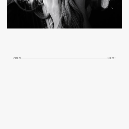
PREV
NEXT
The
Unspoken
H
a
l
f
-
h
i
d
d
e
n
b
y
s
h
a
d
o
w
a
n
d
s
i
l
e
n
c
e
,
h
e
r
e
y
e
s
s
p
o
k
e
w
i
t
h
a
d
e
p
t
h
t
h
a
t
n
o
v
o
i
c
e
c
o
u
l
d
r
e
a
c
h
—
a
s
i
f
s
e
a
r
c
h
i
n
g
f
o
r
s
o
m
e
t
h
i
n
g
a
l
r
e
a
d
y
k
n
o
w
n
,
b
u
t
n
e
v
e
r
n
a
m
e
d
.